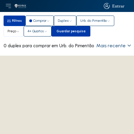
Entrar
Abri menu principal
Logo
Ir para página inicial
Entrar
Filtros
Comprar
Duplex
Urb. do Pimentão
Filtros
Preço
4+ Quartos
Guardar pesquisa
Guardar pesquisa
Mais recente
0 duplex para comprar em Urb. do Pimentão