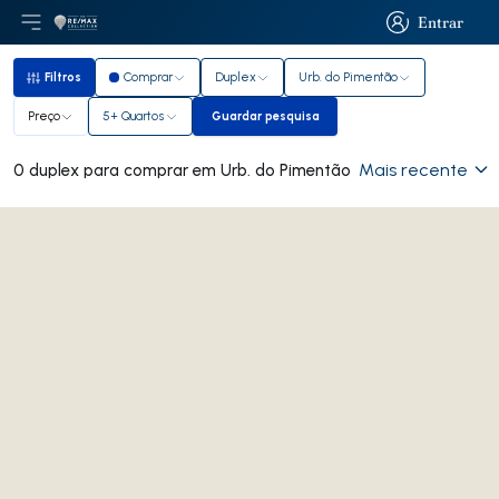
Entrar
Abri menu principal
Logo
Ir para página inicial
Entrar
Filtros
Comprar
Duplex
Urb. do Pimentão
Filtros
Preço
5+ Quartos
Guardar pesquisa
Guardar pesquisa
Mais recente
0 duplex para comprar em Urb. do Pimentão