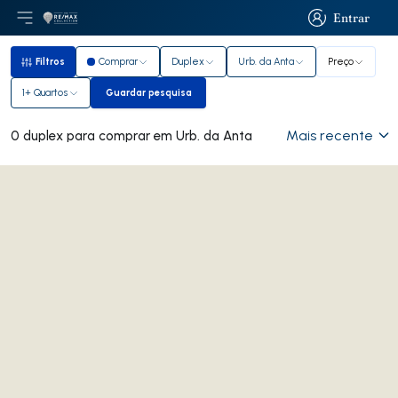
Entrar
Abri menu principal
Logo
Ir para página inicial
Entrar
Filtros
Comprar
Duplex
Urb. da Anta
Preço
Filtros
1+ Quartos
Guardar pesquisa
Guardar pesquisa
Mais recente
0 duplex para comprar em Urb. da Anta