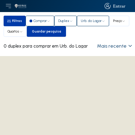
Entrar
Abri menu principal
Logo
Ir para página inicial
Entrar
Filtros
Comprar
Duplex
Urb. do Lagar
Preço
Filtros
Quartos
Guardar pesquisa
Guardar pesquisa
Mais recente
0 duplex para comprar em Urb. do Lagar