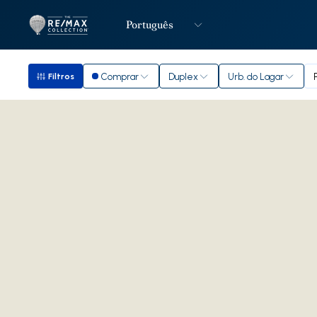
Português
Logo
Ir para página inicial
Comprar
Duplex
Urb. do Lagar
Filtros
Filtros