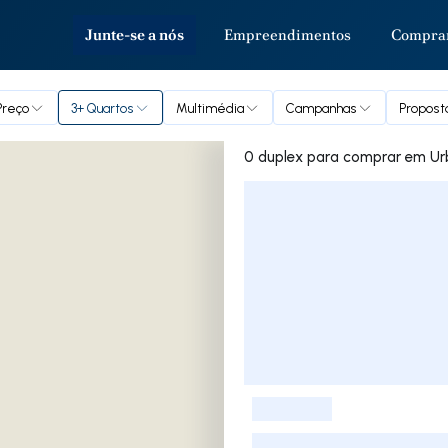
Junte-se a nós
Empreendimentos
Compra
Preço
3+ Quartos
Multimédia
Campanhas
Propost
0 duplex para
Lista de Imóveis
-
-