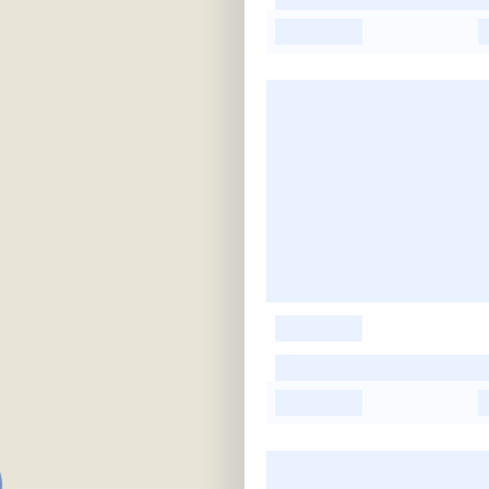
-
-
-
-
-
-