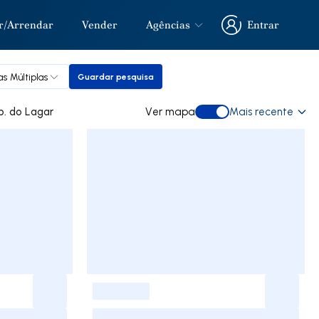
r/Arrendar
Vender
Agências
Entrar
Entrar
as Múltiplas
Guardar pesquisa
Guardar pesquisa
 comprar em Urb. do Lagar
Ver mapa
Mais recente
Ver mapa
-
-