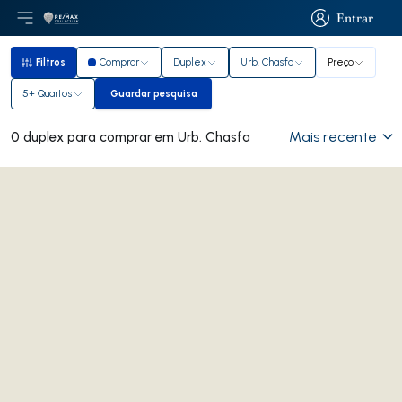
Entrar
Abri menu principal
Logo
Ir para página inicial
Entrar
Filtros
Comprar
Duplex
Urb. Chasfa
Preço
Filtros
5+ Quartos
Guardar pesquisa
Guardar pesquisa
Mais recente
0 duplex para comprar em Urb. Chasfa