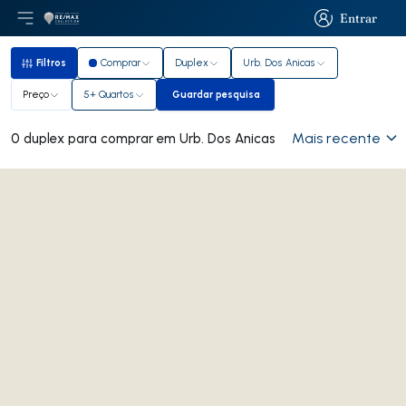
Entrar
Abri menu principal
Logo
Ir para página inicial
Entrar
Filtros
Comprar
Duplex
Urb. Dos Anicas
Filtros
Preço
5+ Quartos
Guardar pesquisa
Guardar pesquisa
Mais recente
0 duplex para comprar em Urb. Dos Anicas