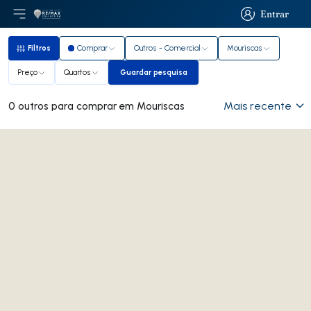
Entrar
Abri menu principal
Logo
Ir para página inicial
Entrar
Filtros
Comprar
Outros - Comercial
Mouriscas
Filtros
Preço
Quartos
Guardar pesquisa
Guardar pesquisa
Mais recente
0 outros para comprar em Mouriscas