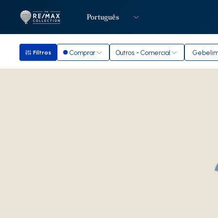
Português
Logo
Ir para página inicial
Comprar
Outros - Comercial
Gebelim
Filtros
Filtros