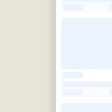
-
-
-
-
-
-