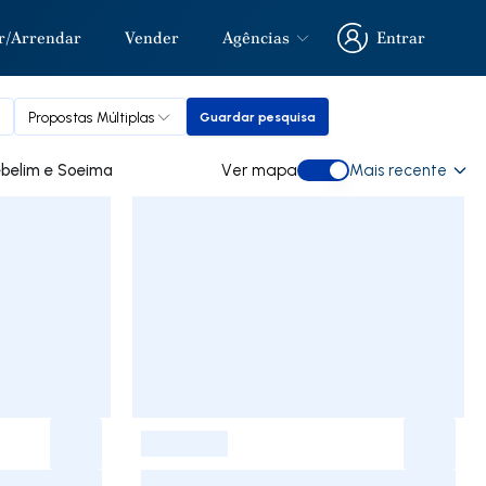
r/Arrendar
Vender
Agências
Entrar
Entrar
Propostas Múltiplas
Guardar pesquisa
Guardar pesquisa
a comprar em Gebelim e Soeima
Ver mapa
Mais recente
Ver mapa
-
-