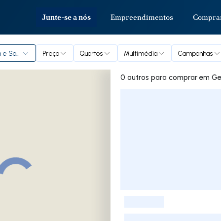
Junte-se a nós
Empreendimentos
Compra
 e Soeima
Preço
Quartos
Multimédia
Campanhas
0 outros par
Lista de Imóveis
-
-