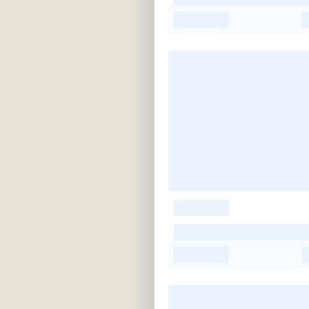
-
-
-
-
-
-