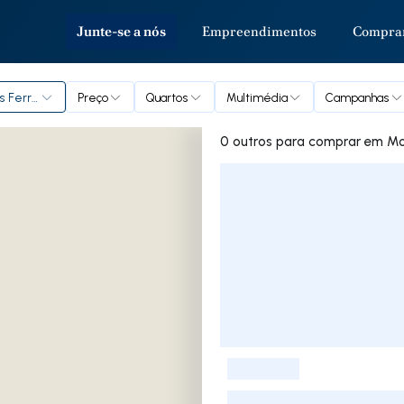
Junte-se a nós
Empreendimentos
Compra
s Ferreiros
Preço
Quartos
Multimédia
Campanhas
0 outros par
Lista de Imóveis
-
-