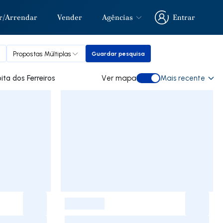
r/Arrendar
Vender
Agências
Entrar
Entrar
Propostas Múltiplas
Guardar pesquisa
Guardar pesquisa
a comprar em Moita dos Ferreiros
Ver mapa
Mais recente
Ver mapa
-
-