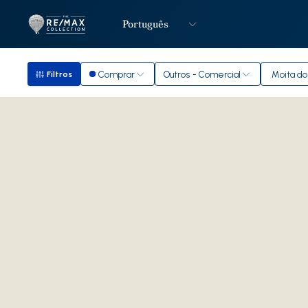
Português
Logo
Ir para página inicial
Comprar
Outros - Comercial
Moita do
Filtros
Filtros