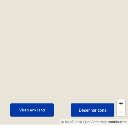
Desenhar zona
Vista em lista
Desenhar zona
Vista em lista
© MapTiler
© OpenStreetMap contributors