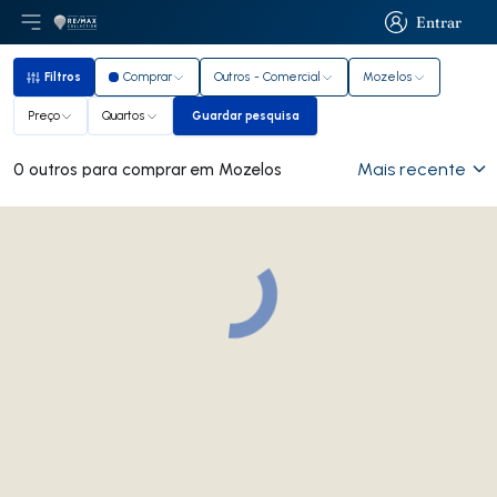
Entrar
Abri menu principal
Logo
Ir para página inicial
Entrar
Filtros
Comprar
Outros - Comercial
Mozelos
Filtros
Preço
Quartos
Guardar pesquisa
Guardar pesquisa
Mais recente
0 outros para comprar em Mozelos