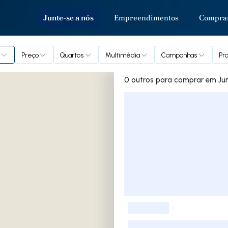
Junte-se a nós
Empreendimentos
Compra
Preço
Quartos
Multimédia
Campanhas
Pr
0 outros para co
Lista de Imóveis
-
-