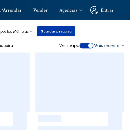
r/Arrendar
Vender
Agências
Entrar
Entrar
opostas Múltiplas
Guardar pesquisa
Guardar pesquisa
mprar em Junqueira
Ver mapa
Mais recente
Ver mapa
-
-