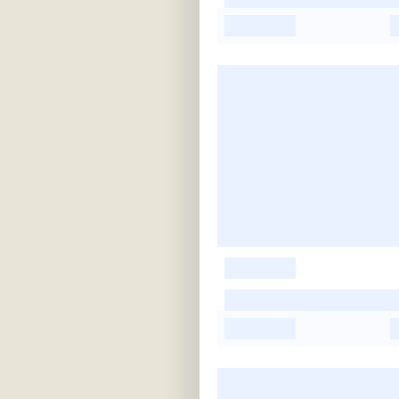
-
-
-
-
-
-