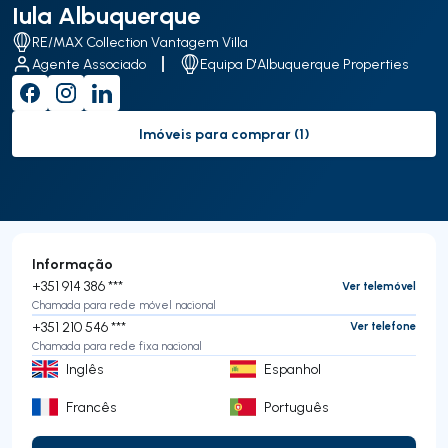
Iula Albuquerque
RE/MAX Collection Vantagem Villa
Agente Associado
Equipa D'Albuquerque Properties
Imóveis para comprar (1)
to-buy-listing
Informação
+351 914 386 ***
Ver telemóvel
Chamada para rede móvel nacional
+351 210 546 ***
Ver telefone
Chamada para rede fixa nacional
Inglês
Espanhol
Francês
Português